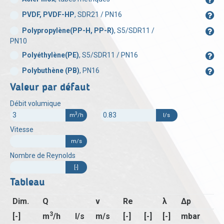
PVDF, PVDF-HP
, SDR21 / PN16
Polypropylène(PP-H, PP-R)
, S5/SDR11 /
PN10
Polyéthylène(PE)
, S5/SDR11 / PN16
Polybuthène (PB)
, PN16
Valeur par défaut
Débit volumique
3
m
/h
l/s
Vitesse
m/s
Nombre de Reynolds
[-]
Tableau
Dim.
Q
v
Re
λ
Δp
3
[-]
m
/h
l/s
m/s
[-]
[-]
[-]
mbar